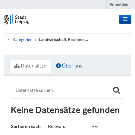
Zum Hauptinhalt wechseln
Anmelden
Kategorien
Landwirtschaft, Fischerei,...
Datensätze
Über uns
Keine Datensätze gefunden
Sortieren nach