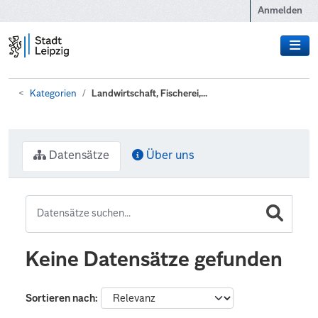
Zum Hauptinhalt wechseln
Anmelden
Kategorien
Landwirtschaft, Fischerei,...
Datensätze
Über uns
Keine Datensätze gefunden
Sortieren nach