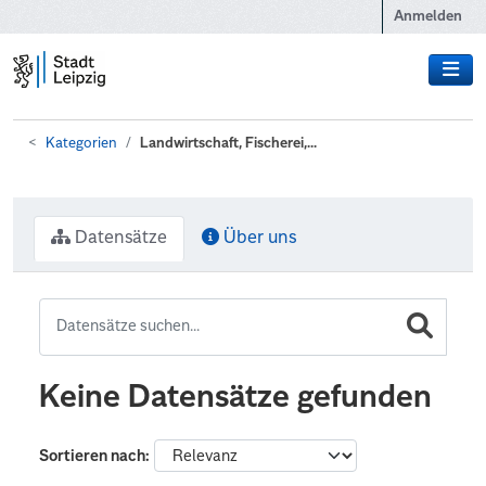
Zum Hauptinhalt wechseln
Anmelden
Kategorien
Landwirtschaft, Fischerei,...
Datensätze
Über uns
Keine Datensätze gefunden
Sortieren nach