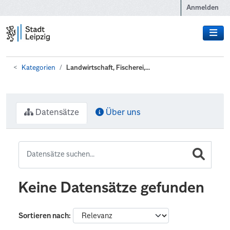
Zum Hauptinhalt wechseln
Anmelden
Kategorien
Landwirtschaft, Fischerei,...
Datensätze
Über uns
Keine Datensätze gefunden
Sortieren nach