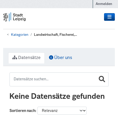
Zum Hauptinhalt wechseln
Anmelden
Kategorien
Landwirtschaft, Fischerei,...
Datensätze
Über uns
Keine Datensätze gefunden
Sortieren nach