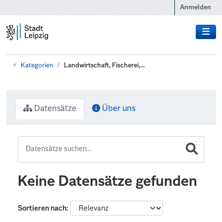
Zum Hauptinhalt wechseln
Anmelden
Kategorien
Landwirtschaft, Fischerei,...
Datensätze
Über uns
Keine Datensätze gefunden
Sortieren nach