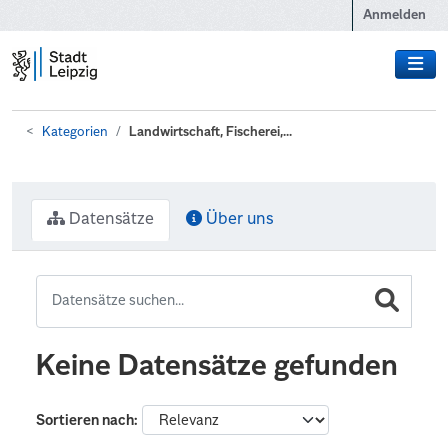
Zum Hauptinhalt wechseln
Anmelden
Kategorien
Landwirtschaft, Fischerei,...
Datensätze
Über uns
Keine Datensätze gefunden
Sortieren nach