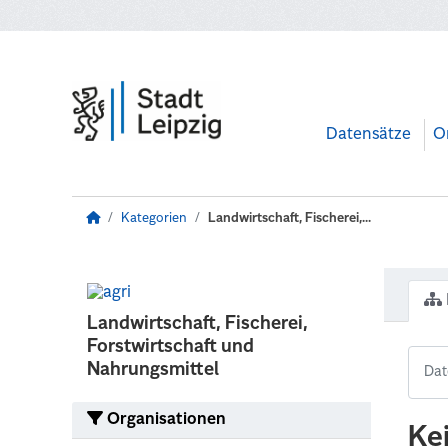
Zum Hauptinhalt wechseln
Datensätze
O
Kategorien
Landwirtschaft, Fischerei,...
Landwirtschaft, Fischerei,
Forstwirtschaft und
Nahrungsmittel
Organisationen
Ke