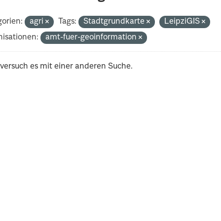
orien:
agri
Tags:
Stadtgrundkarte
LeipziGIS
isationen:
amt-fuer-geoinformation
 versuch es mit einer anderen Suche.