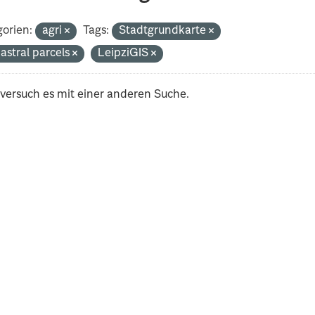
orien:
agri
Tags:
Stadtgrundkarte
astral parcels
LeipziGIS
 versuch es mit einer anderen Suche.