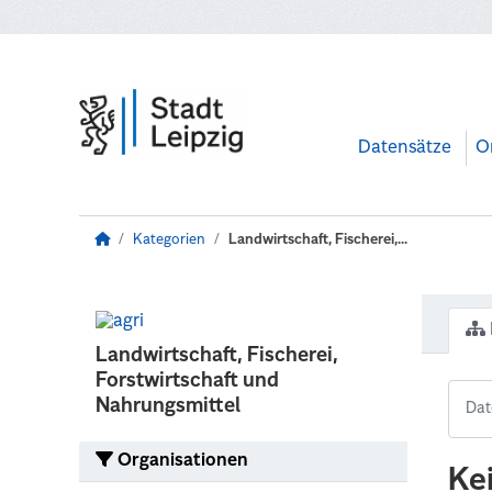
Zum Hauptinhalt wechseln
Datensätze
O
Kategorien
Landwirtschaft, Fischerei,...
Landwirtschaft, Fischerei,
Forstwirtschaft und
Nahrungsmittel
Organisationen
Ke