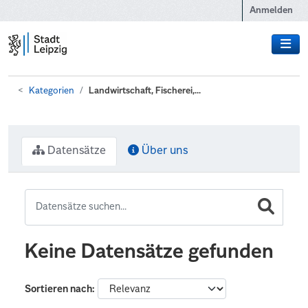
Zum Hauptinhalt wechseln
Anmelden
Kategorien
Landwirtschaft, Fischerei,...
Datensätze
Über uns
Keine Datensätze gefunden
Sortieren nach