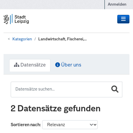
Zum Hauptinhalt wechseln
Anmelden
Kategorien
Landwirtschaft, Fischerei,...
Datensätze
Über uns
2 Datensätze gefunden
Sortieren nach