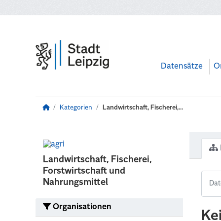
Zum Hauptinhalt wechseln
Datensätze
O
Kategorien
Landwirtschaft, Fischerei,...
Landwirtschaft, Fischerei,
Forstwirtschaft und
Nahrungsmittel
Organisationen
Ke