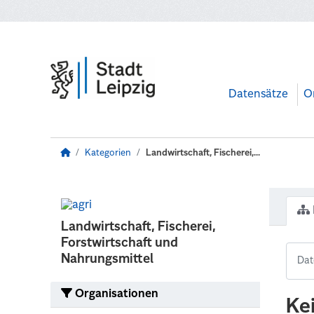
Zum Hauptinhalt wechseln
Datensätze
O
Kategorien
Landwirtschaft, Fischerei,...
Landwirtschaft, Fischerei,
Forstwirtschaft und
Nahrungsmittel
Organisationen
Ke