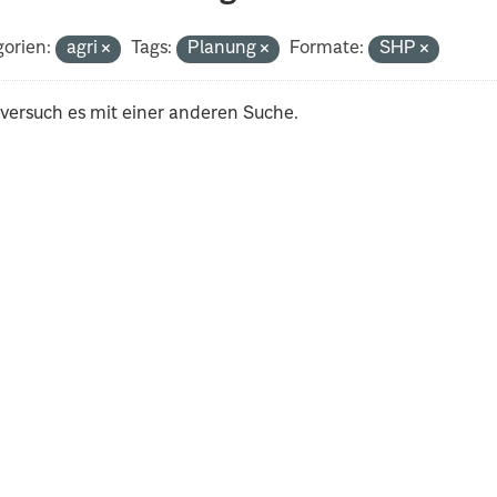
orien:
agri
Tags:
Planung
Formate:
SHP
 versuch es mit einer anderen Suche.