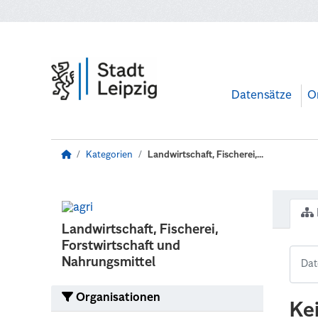
Zum Hauptinhalt wechseln
Datensätze
O
Kategorien
Landwirtschaft, Fischerei,...
Landwirtschaft, Fischerei,
Forstwirtschaft und
Nahrungsmittel
Organisationen
Ke