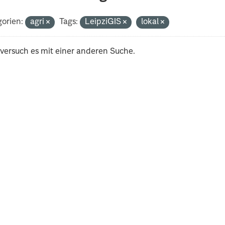
orien:
agri
Tags:
LeipziGIS
lokal
 versuch es mit einer anderen Suche.