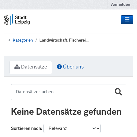
Zum Hauptinhalt wechseln
Anmelden
Kategorien
Landwirtschaft, Fischerei,...
Datensätze
Über uns
Keine Datensätze gefunden
Sortieren nach