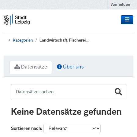
Zum Hauptinhalt wechseln
Anmelden
Kategorien
Landwirtschaft, Fischerei,...
Datensätze
Über uns
Keine Datensätze gefunden
Sortieren nach