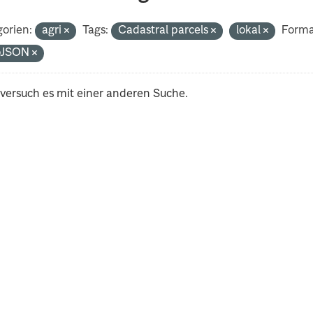
orien:
agri
Tags:
Cadastral parcels
lokal
Forma
oJSON
 versuch es mit einer anderen Suche.