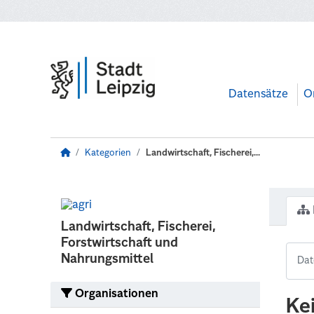
Zum Hauptinhalt wechseln
Datensätze
O
Kategorien
Landwirtschaft, Fischerei,...
Landwirtschaft, Fischerei,
Forstwirtschaft und
Nahrungsmittel
Organisationen
Ke