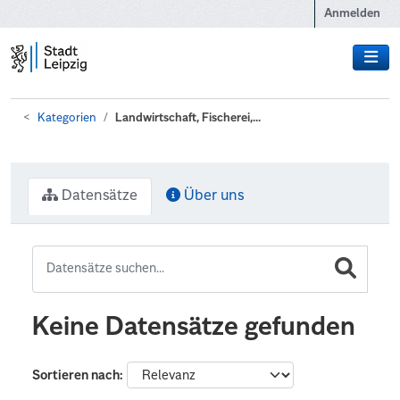
Zum Hauptinhalt wechseln
Anmelden
Kategorien
Landwirtschaft, Fischerei,...
Datensätze
Über uns
Keine Datensätze gefunden
Sortieren nach