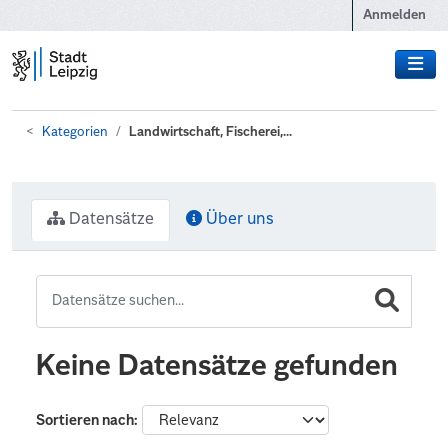
Zum Hauptinhalt wechseln
Anmelden
Kategorien
Landwirtschaft, Fischerei,...
Datensätze
Über uns
Keine Datensätze gefunden
Sortieren nach