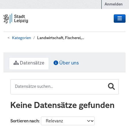
Zum Hauptinhalt wechseln
Anmelden
Kategorien
Landwirtschaft, Fischerei,...
Datensätze
Über uns
Keine Datensätze gefunden
Sortieren nach