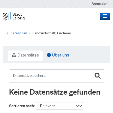
Zum Hauptinhalt wechseln
Anmelden
Kategorien
Landwirtschaft, Fischerei,...
Datensätze
Über uns
Keine Datensätze gefunden
Sortieren nach