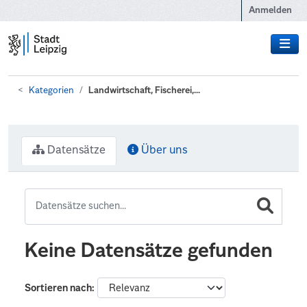
Zum Hauptinhalt wechseln
Anmelden
Kategorien
Landwirtschaft, Fischerei,...
Datensätze
Über uns
Keine Datensätze gefunden
Sortieren nach