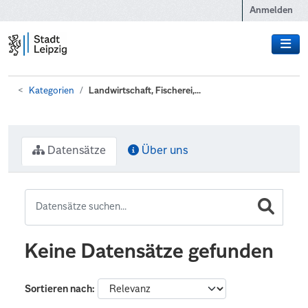
Zum Hauptinhalt wechseln
Anmelden
Kategorien
Landwirtschaft, Fischerei,...
Datensätze
Über uns
Keine Datensätze gefunden
Sortieren nach