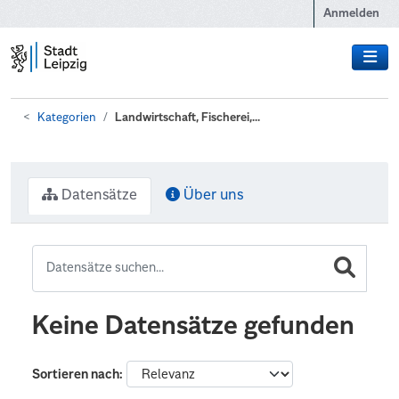
Zum Hauptinhalt wechseln
Anmelden
Kategorien
Landwirtschaft, Fischerei,...
Datensätze
Über uns
Keine Datensätze gefunden
Sortieren nach