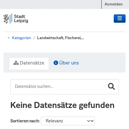
Zum Hauptinhalt wechseln
Anmelden
Kategorien
Landwirtschaft, Fischerei,...
Datensätze
Über uns
Keine Datensätze gefunden
Sortieren nach