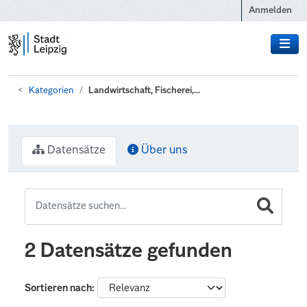
Zum Hauptinhalt wechseln
Anmelden
Kategorien
Landwirtschaft, Fischerei,...
Datensätze
Über uns
2 Datensätze gefunden
Sortieren nach