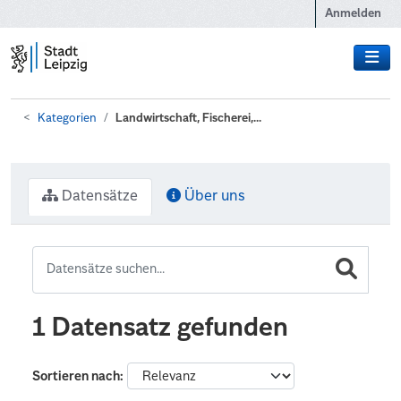
Zum Hauptinhalt wechseln
Anmelden
Kategorien
Landwirtschaft, Fischerei,...
Datensätze
Über uns
1 Datensatz gefunden
Sortieren nach