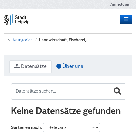
Zum Hauptinhalt wechseln
Anmelden
Kategorien
Landwirtschaft, Fischerei,...
Datensätze
Über uns
Keine Datensätze gefunden
Sortieren nach