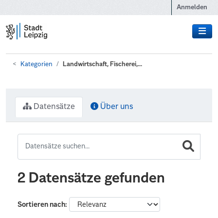
Zum Hauptinhalt wechseln
Anmelden
Kategorien
Landwirtschaft, Fischerei,...
Datensätze
Über uns
2 Datensätze gefunden
Sortieren nach