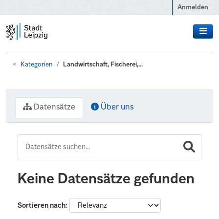
Zum Hauptinhalt wechseln
Anmelden
Kategorien
Landwirtschaft, Fischerei,...
Datensätze
Über uns
Keine Datensätze gefunden
Sortieren nach