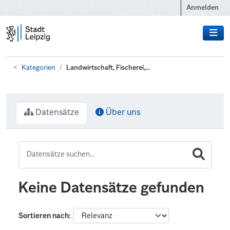
Zum Hauptinhalt wechseln
Anmelden
Kategorien
Landwirtschaft, Fischerei,...
Datensätze
Über uns
Keine Datensätze gefunden
Sortieren nach