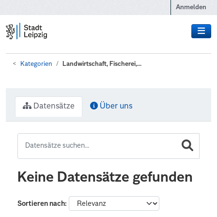
Zum Hauptinhalt wechseln
Anmelden
Kategorien
Landwirtschaft, Fischerei,...
Datensätze
Über uns
Keine Datensätze gefunden
Sortieren nach