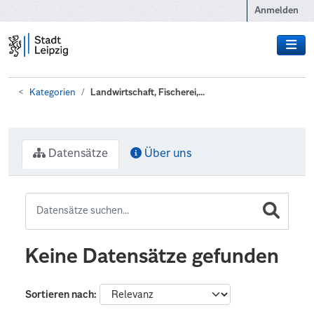
Zum Hauptinhalt wechseln
Anmelden
Kategorien
Landwirtschaft, Fischerei,...
Datensätze
Über uns
Keine Datensätze gefunden
Sortieren nach