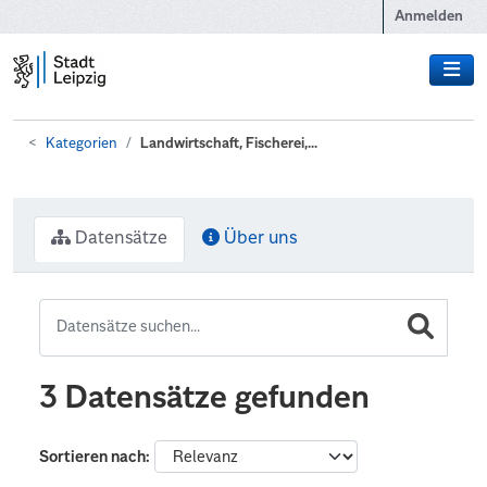
Zum Hauptinhalt wechseln
Anmelden
Kategorien
Landwirtschaft, Fischerei,...
Datensätze
Über uns
3 Datensätze gefunden
Sortieren nach