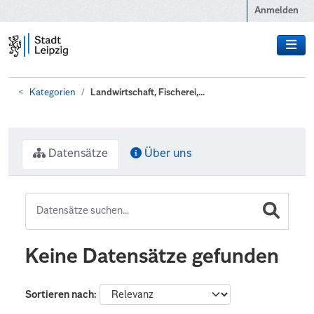
Zum Hauptinhalt wechseln
Anmelden
Kategorien
Landwirtschaft, Fischerei,...
Datensätze
Über uns
Keine Datensätze gefunden
Sortieren nach