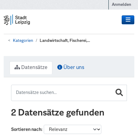
Zum Hauptinhalt wechseln
Anmelden
Kategorien
Landwirtschaft, Fischerei,...
Datensätze
Über uns
2 Datensätze gefunden
Sortieren nach