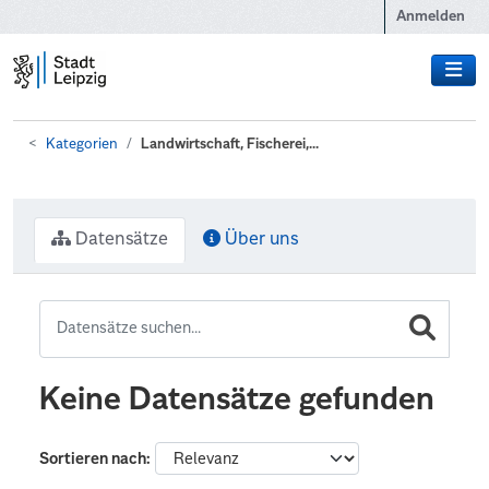
Zum Hauptinhalt wechseln
Anmelden
Kategorien
Landwirtschaft, Fischerei,...
Datensätze
Über uns
Keine Datensätze gefunden
Sortieren nach