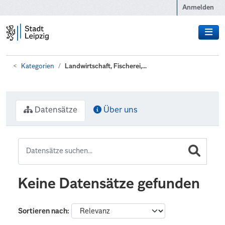
Zum Hauptinhalt wechseln
Anmelden
Kategorien
Landwirtschaft, Fischerei,...
Datensätze
Über uns
Keine Datensätze gefunden
Sortieren nach