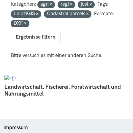
Kategorien:
agri
regi
just
Tags:
LeipziGIS
Cadastral parcels
Formate:
DXF
Ergebnisse filtern
Bitte versuch es mit einer anderen Suche.
Landwirtschaft, Fischerei, Forstwirtschaft und
Nahrungsmittel
Impressum