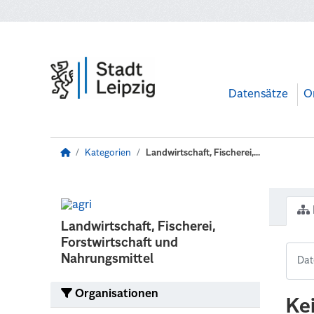
Zum Hauptinhalt wechseln
Datensätze
O
Kategorien
Landwirtschaft, Fischerei,...
Landwirtschaft, Fischerei,
Forstwirtschaft und
Nahrungsmittel
Organisationen
Ke