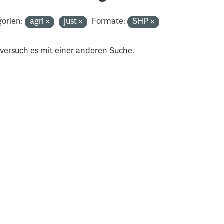
orien:
agri
just
Formate:
SHP
 versuch es mit einer anderen Suche.