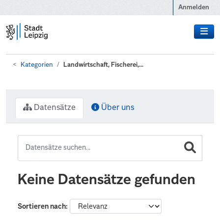
Zum Hauptinhalt wechseln
Anmelden
Kategorien
Landwirtschaft, Fischerei,...
Datensätze
Über uns
Keine Datensätze gefunden
Sortieren nach