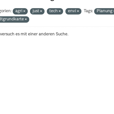
orien:
agri
just
tech
envi
Tags:
Planung
dtgrundkarte
 versuch es mit einer anderen Suche.