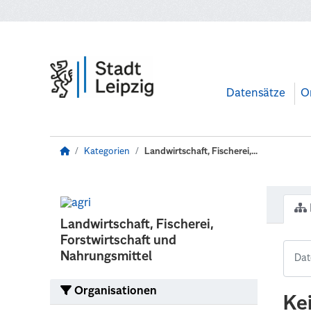
Zum Hauptinhalt wechseln
Datensätze
O
Kategorien
Landwirtschaft, Fischerei,...
Landwirtschaft, Fischerei,
Forstwirtschaft und
Nahrungsmittel
Organisationen
Ke