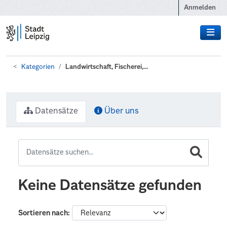
Zum Hauptinhalt wechseln
Anmelden
Kategorien
Landwirtschaft, Fischerei,...
Datensätze
Über uns
Keine Datensätze gefunden
Sortieren nach