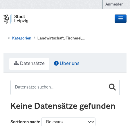
Zum Hauptinhalt wechseln
Anmelden
Kategorien
Landwirtschaft, Fischerei,...
Datensätze
Über uns
Keine Datensätze gefunden
Sortieren nach