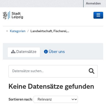
Zum Hauptinhalt wechseln
Anmelden
Kategorien
Landwirtschaft, Fischerei,...
Datensätze
Über uns
Keine Datensätze gefunden
Sortieren nach