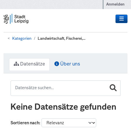
Zum Hauptinhalt wechseln
Anmelden
Kategorien
Landwirtschaft, Fischerei,...
Datensätze
Über uns
Keine Datensätze gefunden
Sortieren nach