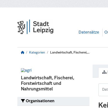
Zum Hauptinhalt wechseln
Datensätze
O
Kategorien
Landwirtschaft, Fischerei,...
Landwirtschaft, Fischerei,
Forstwirtschaft und
Nahrungsmittel
Organisationen
Ke