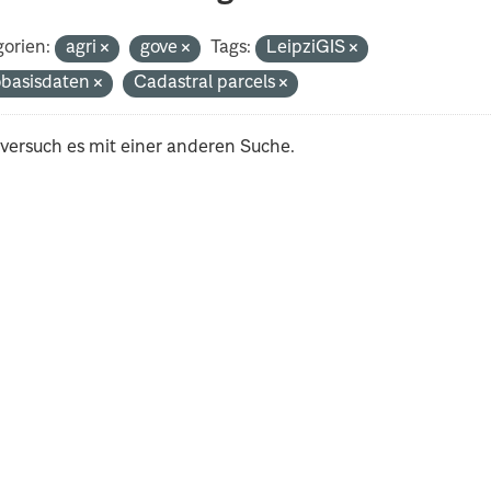
orien:
agri
gove
Tags:
LeipziGIS
basisdaten
Cadastral parcels
 versuch es mit einer anderen Suche.