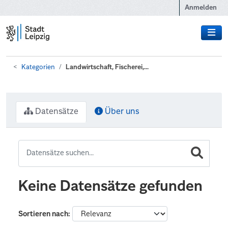
Zum Hauptinhalt wechseln
Anmelden
Kategorien
Landwirtschaft, Fischerei,...
Datensätze
Über uns
Keine Datensätze gefunden
Sortieren nach