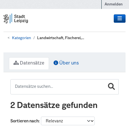
Zum Hauptinhalt wechseln
Anmelden
Kategorien
Landwirtschaft, Fischerei,...
Datensätze
Über uns
2 Datensätze gefunden
Sortieren nach