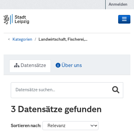
Zum Hauptinhalt wechseln
Anmelden
Kategorien
Landwirtschaft, Fischerei,...
Datensätze
Über uns
3 Datensätze gefunden
Sortieren nach