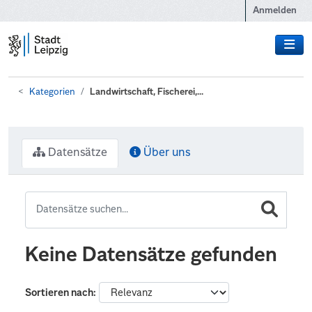
Zum Hauptinhalt wechseln
Anmelden
Kategorien
Landwirtschaft, Fischerei,...
Datensätze
Über uns
Keine Datensätze gefunden
Sortieren nach